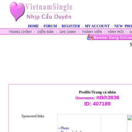
HOME
-
FORUM
-
REGISTER
-
MY ACCOUNT
-
NEW PHO
S
Profile/Trang cá nhân
ntkh3836
Username:
ID:
407189
Sponsored links
Photo