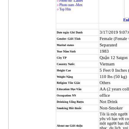
Photo nử -Ladies
Photo nam -Men
Top Hits
Enl
3/17/2019 9:07
Date ngày Ghi Danh
Female
(Female 
Gender- Giới Tính
Separated
Marital status
1983
Year Năm Sinh
Quận 12
Saigon
City TP
Vietnam
Country Nước
5 Feet 0 Inches
Height Cao
110 lbs (50 kg)
Weight Nặng
Others
Religion
Tôn Giáo
AA (2 years col
Education Học-Vấn
office
Occupation NN
Not Drink
Drinking Uống Rượu
Non-Smoker
Smoking Hút thuốc
Tôi là một người 
yêu vô hạn với co
một người bạn thâ
About me Giới thiệu
nhạc, du lịch, vui