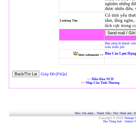
nghiệm những điề
được nhiều điều,
Có tình yêu thươ
tâm, lắng nghe, 
Looking Tìm
tích cực trong c
Bạn phải là thành viê
toàn miễn phí
Báo Cáo Lạm Dụng
Alert webmaster >>
Giúp Đở (FAQs)
>>
Diễn Đàn NCD
>>
Nhịp Cầu Tình Thương
Nhà
|
Ghi danh
|
Thành Viên
|
Thơ
|
Hình ảnh
|
D
Copyright © 2026
Vietnam 
Hoc Tieng Anh
-
Submit W