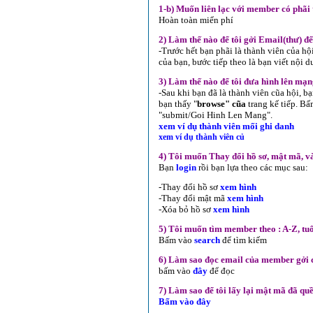
1-b) Muốn liên lạc với member có phãi 
Hoàn toàn miển phí
2) Làm thế nào để tôi gởi Email(thư) đ
-Trước hết bạn phãi là thành viên của h
của bạn, bước tiếp theo là bạn viết nội
3) Làm thế nào để tôi đưa hình lên mạn
-Sau khi bạn đã là thành viên cũa hội, b
bạn thấy "
browse" cũa
trang kế tiếp. Bấ
"submit/Goi Hinh Len Mang".
xem ví dụ thành viên mối ghi danh
xem ví dụ thành viên củ
4) Tôi muốn Thay đổi hồ sơ, mật mã, và 
Bạn
login
rồi bạn lựa theo các mục sau:
-Thay đổi hồ sơ
xem hình
-Thay đổi mật mã
xem hình
-Xóa bỏ hồ sơ
xem hình
5) Tôi muốn tìm member theo : A-Z, tuổ
Bấm vào
search
để tìm kiếm
6) Làm sao đọc email của member gởi 
bấm vào
đây
để đọc
7) Làm sao để tôi lấy lại mật mã đã qu
Bấm vào đây