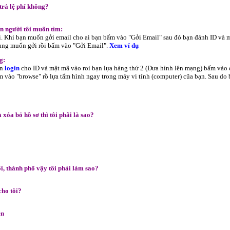
trả lệ phí không?
ến người tôi muốn tìm:
ội. Khi bạn muốn gởi email cho ai bạn bấm vào "Gởi Email" sau đó bạn đánh ID và 
 dung muốn gởi rồi bấm vào "Gởi Email".
Xem ví dụ
g:
ạn
login
cho ID và mật mã vào roi bạn lựa hàng thứ 2 (Đưa hình lên mạng) bấm vào 
m vào "browse" rồ lựa tấm hình ngay trong máy vi tính (computer) cũa bạn. Sau do
xóa bỏ hồ sơ thì tôi phãi là sao?
i, thành phố vậy tôi phải làm sao?
cho tôi?
ền