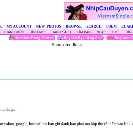
R
-
MY ACCOUNT
-
NEW PHOTOS
-
BROWSE
-
SEARCH
-
POEM
-
ECAR
Sponsored links
n miễn phí
hư yahoo, google, hotmail mà bạn ghi danh,bạn phải mở hộp thư rồi bấm vào link 