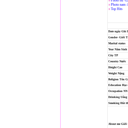
Photo nử -L
Photo nam 
Top Hits
Date ngày Ghi
Gender- Giới T
Marital status
Year Năm Sinh
City TP
Country Nước
Height Cao
Weight Nặng
Religion
Tôn G
Education Học
Occupation NN
Drinking Uống
Smoking Hút t
About me Giới 