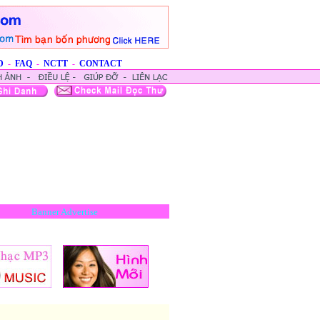
D
-
FAQ
-
NCTT
-
CONTACT
Banner Advertise