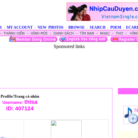
R
-
MY ACCOUNT
-
NEW PHOTOS
-
BROWSE
-
SEARCH
-
POEM
-
ECAR
Sponsored links
Profile/Trang cá nhân
thisa
Username:
ID:
407124