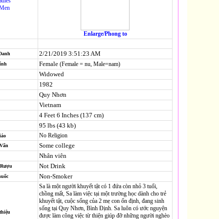
adies
-Men
Enlarge/Phong to
2/21/2019 3:51:23 AM
 Danh
Female
(Female = nu, Male=nam)
ính
Widowed
1982
Quy Nhơn
Vietnam
4 Feet 6 Inches (137 cm)
95 lbs (43 kb)
No Religion
iáo
Some college
-Vấn
Nhân viên
Not Drink
 Rượu
Non-Smoker
huốc
Sa là một người khuyết tật có 1 đứa còn nhỏ 3 tuổi,
chồng mất, Sa làm việc tại một trường học dành cho trẻ
khuyết tật, cuộc sống của 2 mẹ con ổn định, đang sinh
sống tại Quy Nhơn, Bình Định. Sa luôn có ước nguyện
thiệu
được làm công việc từ thiện giúp đỡ những người nghèo