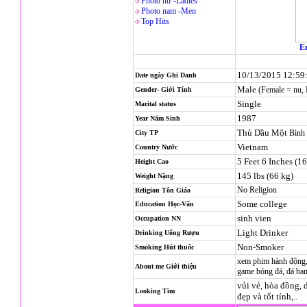
Photo nử -Ladies
Photo nam -Men
Top Hits
En
10/13/2015 12:59
Date ngày Ghi Danh
Male
(Female = nu,
Gender- Giới Tính
Single
Marital status
1987
Year Năm Sinh
Thủ Dầu Một
Binh
City TP
Vietnam
Country Nước
5 Feet 6 Inches (1
Height Cao
145 lbs (66 kg)
Weight Nặng
No Religion
Religion
Tôn Giáo
Some college
Education Học-Vấn
sinh vien
Occupation NN
Light Drinker
Drinking Uống Rượu
Non-Smoker
Smoking Hút thuốc
xem phim hành động,
About me Giới thiệu
game bóng đá, đá ban
vủi vẻ, hòa đồng, d
Looking Tìm
đẹp và tốt tính,..