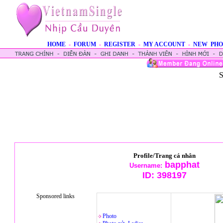
HOME
-
FORUM
-
REGISTER
-
MY ACCOUNT
-
NEW PHO
S
Profile/Trang cá nhân
bapphat
Username:
ID:
398197
Sponsored links
Photo