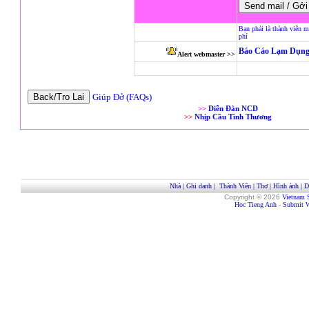
Bạn phải là thành viên m
phí
Báo Cáo Lạm Dụng
Alert webmaster >>
Giúp Đở (FAQs)
>>
Diễn Đàn NCD
>>
Nhịp Cầu Tình Thương
Nhà
|
Ghi danh
|
Thành Viên
|
Thơ
|
Hình ảnh
|
D
Copyright © 2026
Vietnam 
Hoc Tieng Anh
-
Submit W