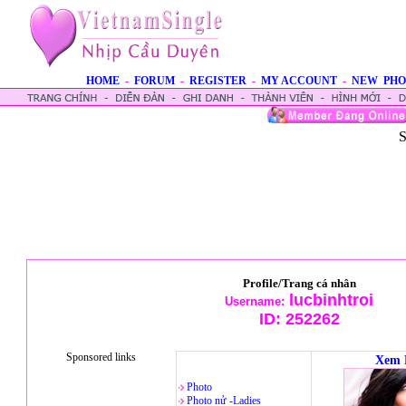
HOME
-
FORUM
-
REGISTER
-
MY ACCOUNT
-
NEW PHO
S
Profile/Trang cá nhân
lucbinhtroi
Username:
ID:
252262
Sponsored links
Xem 
Photo
Photo nử -Ladies