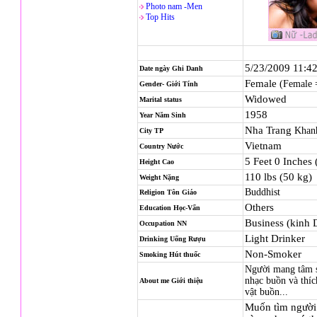
Photo nam -Men
Top Hits
5/23/2009 11:4
Date ngày Ghi Danh
Female
(Female 
Gender- Giới Tính
Widowed
Marital status
1958
Year Năm Sinh
Nha Trang
Khan
City TP
Vietnam
Country Nước
5 Feet 0 Inches
Height Cao
110 lbs (50 kg)
Weight Nặng
Buddhist
Religion
Tôn Giáo
Others
Education Học-Vấn
Business (kinh
Occupation NN
Light Drinker
Drinking Uống Rượu
Non-Smoker
Smoking Hút thuốc
Người mang tâm s
nhạc buồn và thíc
About me Giới thiệu
vật buồn...
Muốn tìm người