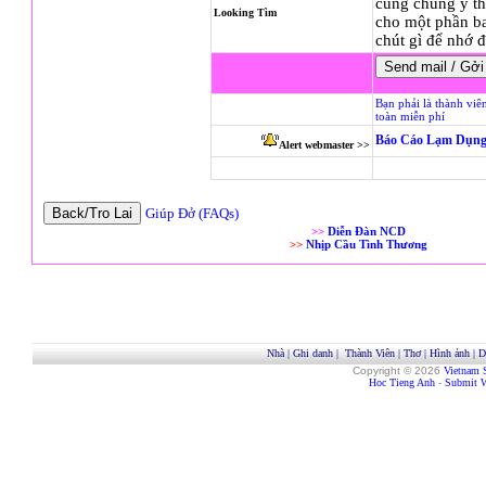
cùng chung ý thí
Looking Tìm
cho một phần ba
chút gì để nhớ đ
Bạn phải là thành viê
toàn miễn phí
Báo Cáo Lạm Dụng
Alert webmaster >>
Giúp Đở (FAQs)
>>
Diễn Đàn NCD
>>
Nhịp Cầu Tình Thương
Nhà
|
Ghi danh
|
Thành Viên
|
Thơ
|
Hình ảnh
|
D
Copyright © 2026
Vietnam 
Hoc Tieng Anh
-
Submit W