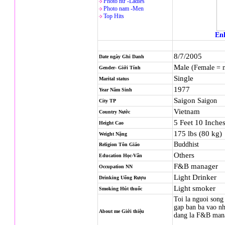
Photo nử -Ladies
Photo nam -Men
Top Hits
Enl
8/7/2005
Date ngày Ghi Danh
Male
(Female = 
Gender- Giới Tính
Single
Marital status
1977
Year Năm Sinh
Saigon
Saigon
City TP
Vietnam
Country Nước
5 Feet 10 Inche
Height Cao
175 lbs (80 kg)
Weight Nặng
Buddhist
Religion
Tôn Giáo
Others
Education Học-Vấn
F&B manager
Occupation NN
Light Drinker
Drinking Uống Rượu
Light smoker
Smoking Hút thuốc
Toi la nguoi song 
gap ban ba vao nh
About me Giới thiệu
dang la F&B mana
.