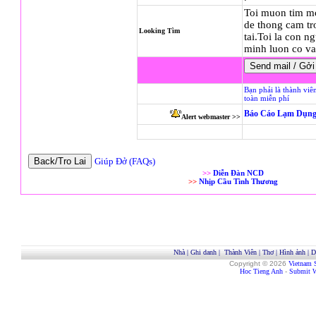
Toi muon tim mo
de thong cam tr
Looking Tìm
tai.Toi la con n
minh luon co va
Bạn phải là thành viê
toàn miễn phí
Báo Cáo Lạm Dụng
Alert webmaster >>
Giúp Đở (FAQs)
>>
Diễn Đàn NCD
>>
Nhịp Cầu Tình Thương
Nhà
|
Ghi danh
|
Thành Viên
|
Thơ
|
Hình ảnh
|
D
Copyright © 2026
Vietnam 
Hoc Tieng Anh
-
Submit W