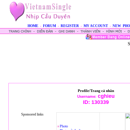
HOME
-
FORUM
-
REGISTER
-
MY ACCOUNT
-
NEW PHO
S
Profile/Trang cá nhân
cghieu
Username:
ID:
130339
Sponsored links
Photo