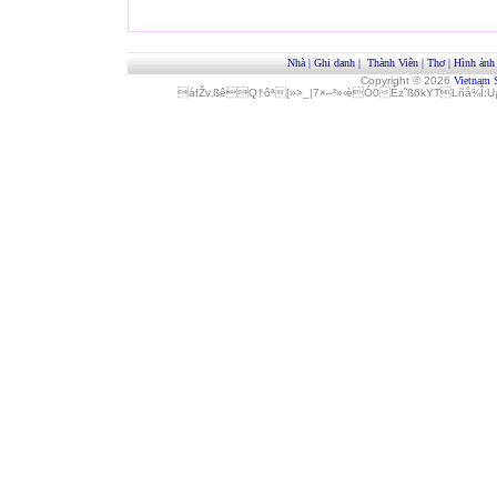
Nhà
|
Ghi danh
|
Thành Viên
|
Thơ
|
Hình ảnh
Copyright © 2026
Vietnam 
áfŽv‚ßêQ†ôª[»>_|7×–²»‹èÓ0Èz˜ß6kYTLñå¾Î