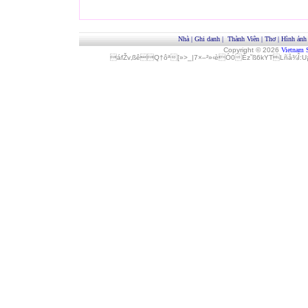
Nhà
|
Ghi danh
|
Thành Viên
|
Thơ
|
Hình ảnh
Copyright © 2026
Vietnam 
áfŽv‚ßêQ†ôª[»>_|7×–²»‹èÓ0Èz˜ß6kYTLñå¾Î